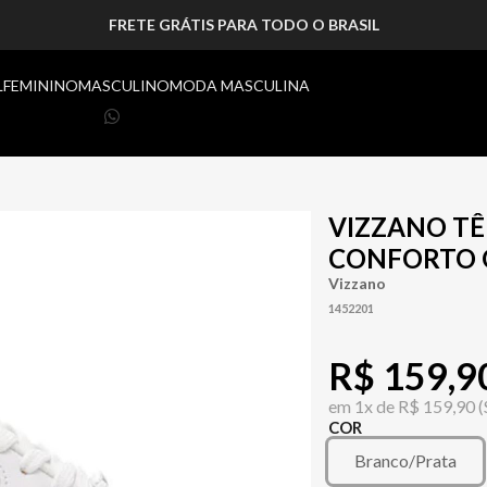
FRETE GRÁTIS PARA TODO O BRASIL
L
FEMININO
MASCULINO
MODA MASCULINA
VIZZANO TÊ
CONFORTO 
Vizzano
1452201
R$ 159,9
em
1x de
R$ 159,90
(
COR
Branco/Prata