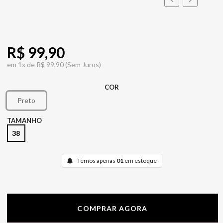
R$ 99,90
em
1x de
R$ 99,90
(Sem Juros)
COR
Preto
TAMANHO
38
Temos apenas
01
em estoque
COMPRAR AGORA