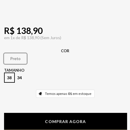
R$ 138,90
em
1x de
R$ 138,90
(Sem Juros)
COR
Preto
TAMANHO
38
34
Temos apenas
01
em estoque
COMPRAR AGORA