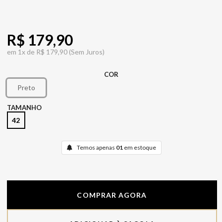
R$ 179,90
em
1x de
R$ 179,90
(Sem Juros)
COR
Preto
TAMANHO
42
Temos apenas
01
em estoque
COMPRAR AGORA