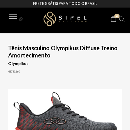
FRETE GRÁTIS PARA TODO O BRASIL
0
Tênis Masculino Olympikus Diffuse Treino
Amortecimento
Olympikus
43733260