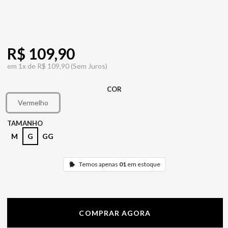
R$ 109,90
em
1x de
R$ 109,90
(Sem Juros)
COR
Vermelho
TAMANHO
M
G
GG
Temos apenas
01
em estoque
COMPRAR AGORA