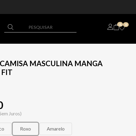
0
0
L CAMISA MASCULINA MANGA
 FIT
0
Sem Juros)
co
Roxo
Amarelo