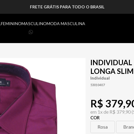
FRETE GRÁTIS PARA TODO O BRASIL
L
FEMININO
MASCULINO
MODA MASCULINA
INDIVIDUA
LONGA SLIM
Individual
53010407
R$ 379,9
em
1x de
R$ 379,90
(
COR
Rosa
Bran