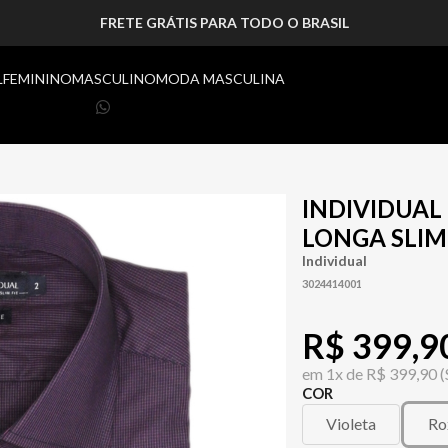
FRETE GRÁTIS PARA TODO O BRASIL
L
FEMININO
MASCULINO
MODA MASCULINA
INDIVIDUA
LONGA SLIM
Individual
3024414001
R$ 399,9
em
1x de
R$ 399,90
(
COR
Violeta
Ro