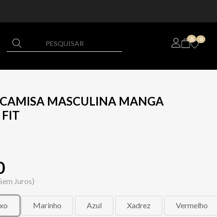
0
0
L CAMISA MASCULINA MANGA
 FIT
0
Sem Juros)
xo
Marinho
Azul
Xadrez
Vermelho