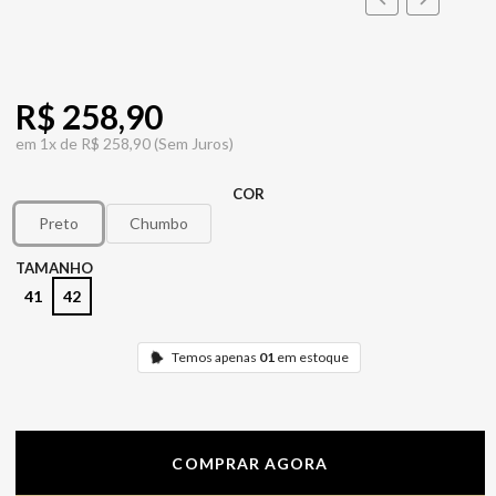
R$ 258,90
em
1x de
R$ 258,90
(Sem Juros)
COR
Preto
Chumbo
TAMANHO
41
42
Temos apenas
01
em estoque
COMPRAR AGORA