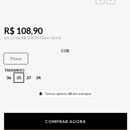
R$ 108,90
em
1x de
R$ 108,90
(Sem Juros)
COR
Pitaya
TAMANHO
36
35
37
34
Temos apenas
02
em estoque
COMPRAR AGORA