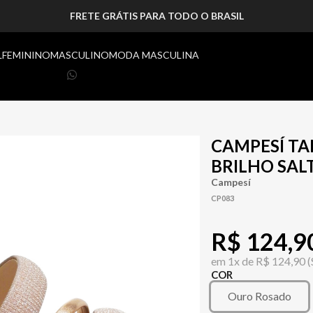
FRETE GRÁTIS PARA TODO O BRASIL
L
FEMININO
MASCULINO
MODA MASCULINA
CAMPESÍ T
BRILHO SAL
Campesí
CP083
R$ 124,9
em
1x de
R$ 124,90
(
COR
Ouro Rosado